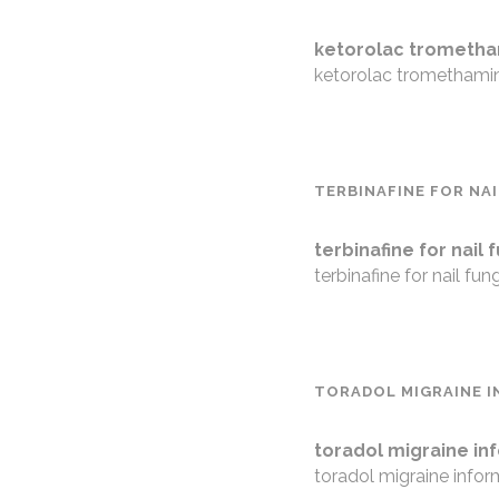
ketorolac trometham
ketorolac tromethamine
TERBINAFINE FOR NA
terbinafine for nail 
terbinafine for nail fun
TORADOL MIGRAINE 
toradol migraine in
toradol migraine infor