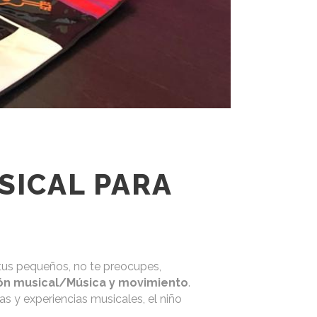
SICAL PARA
a tus pequeños, no te preocupes,
ión musical/Música y movimiento
.
ias y experiencias musicales, el niño