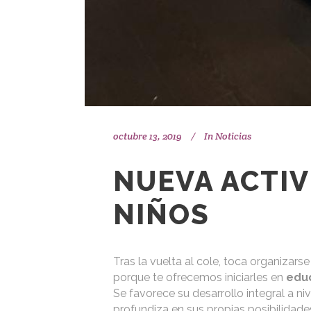
octubre 13, 2019
In
Noticias
NUEVA ACTIV
NIÑOS
Tras la vuelta al cole, toca organizar
porque te ofrecemos iniciarles en
edu
Se favorece su desarrollo integral a niv
profundiza en sus propias posibilidade