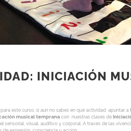
IDAD: INICIACIÓN MU
se para este curso, si aún no sabes en qué actividad apuntar 
cación musical temprana
con nuestras clases de
Iniciac
el sensorial, visual, auditivo y corporal. A través de las vivenc
s de expresión, consciencia y acción.